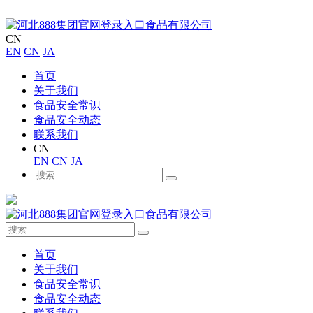
CN
EN
CN
JA
首页
关于我们
食品安全常识
食品安全动态
联系我们
CN
EN
CN
JA
首页
关于我们
食品安全常识
食品安全动态